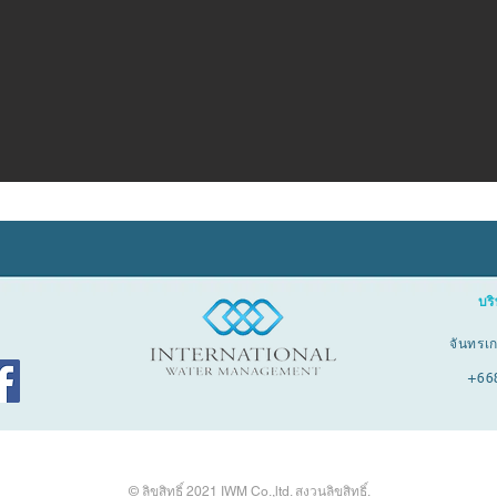
บริ
จันทรเ
+66
© ลิขสิทธิ์ 2021 IWM Co.,ltd. สงวนลิขสิทธิ์.